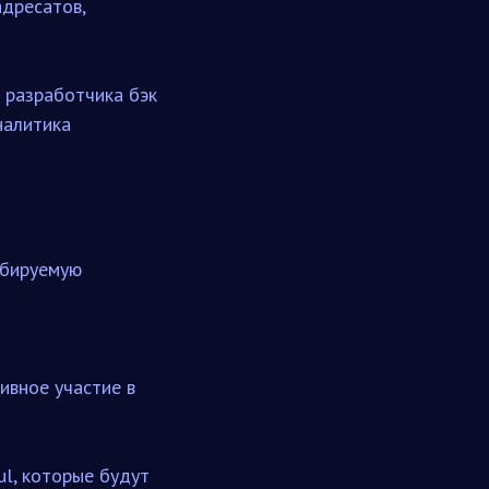
адресатов,
 разработчика бэк
налитика
абируемую
ивное участие в
l, которые будут