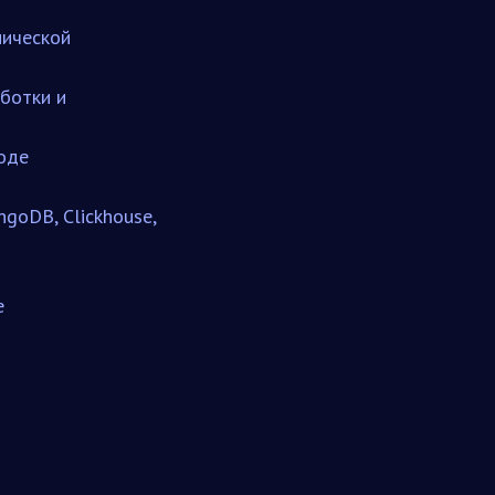
нической
аботки и
коде
goDB, Clickhouse,
e